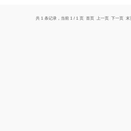
低噪音。设备配备350×350mm通用
水控制面板和LCD触摸屏设计，提升
等应用的理想选择。
共 1 条记录，当前 1 / 1 页 首页 上一页 下一页 