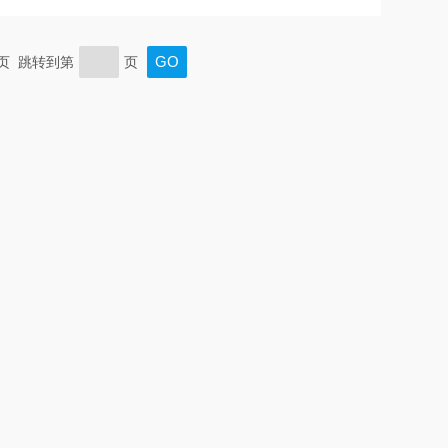
平台，最大承重10kg，支持6组程序×10步骤的编程功能。防
操作安全性。韩国制造工艺，使其成为细胞裂解、免疫检测
末页 跳转到第
页