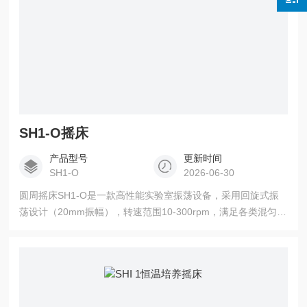
SH1-O摇床
产品型号
更新时间
SH1-O
2026-06-30
圆周摇床SH1-O是一款高性能实验室振荡设备，采用回旋式振
荡设计（20mm振幅），转速范围10-300rpm，满足各类混匀和
培养需求。无刷直流电机配合慢启动功能，确保运行平稳安
静。设备配备350×350mm通用平台，最大承重10kg，支持6组
程序×10步骤的编程功能。防水控制板和LCD触摸屏设计，提升
操作安全性和便捷性。韩国制造，使其成为细胞培养、样品混
匀等应用的理想选择。