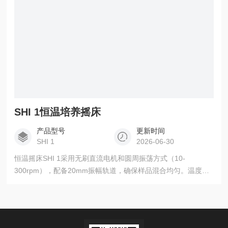
SHI 1恒温培养摇床
产品型号
更新时间
SHI 1
2026-06-30
恒温摇床SHI 1采用无刷直流电机和圆周振荡方式（10-
300rpm），配备20mm振幅轨道，确保样品混合均匀。温度控
制范围覆盖环境温度+5℃~50℃，精度达±0.3℃。双风扇强制通
风系统保证温度均匀性（37℃时±0.6℃）。53L腔室容积可容纳
10个250ml烧瓶（最大负载10kg），同时支持3组程序×10步骤
的编程功能。韩国制造使其成为细胞培养、微生物发酵等应用