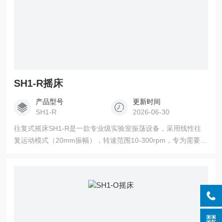
SH1-R摇床
产品型号
更新时间
SH1-R
2026-06-30
往复式摇床SH1-R是一款专业级实验室振荡设备，采用线性往
复运动模式（20mm振幅），转速范围10-300rpm，专为需要线
性混合的样品设计。无刷直流电机配合慢启动功能，确保运行
平稳低噪音。设备配备350×350mm通用平台，最大承重10kg，
支持6组程序×10步骤的编程功能。防水控制面板和LCD触摸屏
设计，提升操作安全性。韩国制造工艺，使其成为细胞裂解、
免疫检测等应用的理想选择。