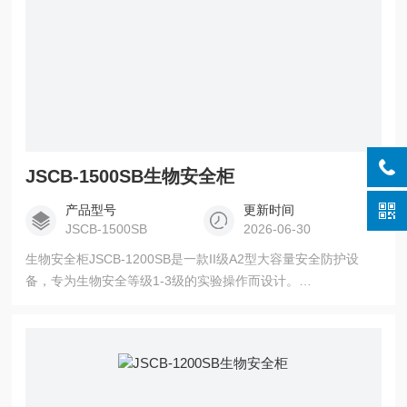
JSCB-1500SB生物安全柜
产品型号
更新时间
JSCB-1500SB
2026-06-30
生物安全柜JSCB-1200SB是一款II级A2型大容量安全防护设
备，专为生物安全等级1-3级的实验操作而设计。
1205×550×585mm的宽敞工作空间，配合70%内循环/30%排放
的垂直层流系统，为操作人员、样品和环境提供三重防护。设
备配备HEPA高效过滤器（对0.3μm颗粒过滤效率达99.995%）
和智能预清洗/后净化功能，确保实验环境洁净安全。是细胞培
养、病原微生物研究等实验的理想选择。