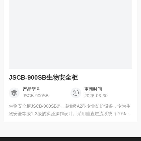
养、病原微生物研究等实验的理想选择。
JSCB-900SB生物安全柜
产品型号
更新时间
JSCB-900SB
2026-06-30
生物安全柜JSCB-900SB是一款II级A2型专业防护设备，专为生
物安全等级1-3级的实验操作设计。采用垂直层流系统（70%内
循环/30%排放），配备HEPA高效过滤器（对0.3μm颗粒过滤效
率达99.995%），确保操作人员、样品和环境的三重保护。
830×550×585mm的工作空间配合3°倾斜人体工学前窗，提供