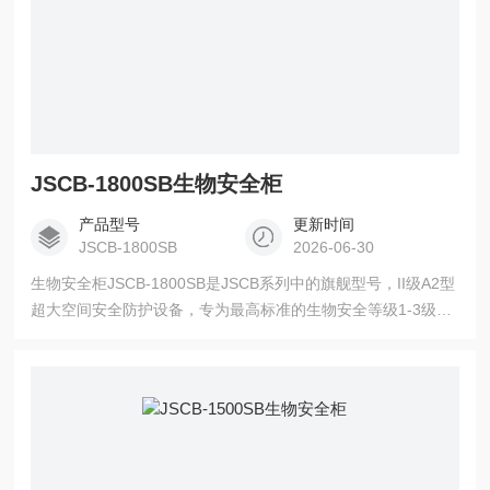
JSCB-1800SB生物安全柜
产品型号
更新时间
JSCB-1800SB
2026-06-30
生物安全柜JSCB-1800SB是JSCB系列中的旗舰型号，II级A2型
超大空间安全防护设备，专为最高标准的生物安全等级1-3级实
验设计。1790×550×585mm的超宽敞工作区，配合优良的垂直
层流系统（70%内循环/30%排放），为操作人员、样品和环境
提供实验室三重防护。双HEPA高效过滤器（对0.3μm颗粒过滤
效率达99.995%）和智能预清洗/后净化系统，确保实验环境绝
对洁净。