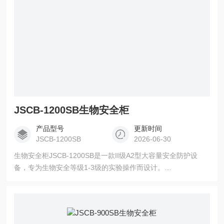
JSCB-1200SB生物安全柜
产品型号
更新时间
JSCB-1200SB
2026-06-30
生物安全柜JSCB-1200SB是一款II级A2型大容量安全防护设
备，专为生物安全等级1-3级的实验操作而设计。
1205×550×585mm的宽敞工作空间，配合70%内循环/30%排放
的垂直层流系统，为操作人员、样品和环境提供三重防护。设
备配备HEPA高效过滤器（对0.3μm颗粒过滤效率达99.995%）
和智能预清洗/后净化功能，确保实验环境洁净安全。是细胞培