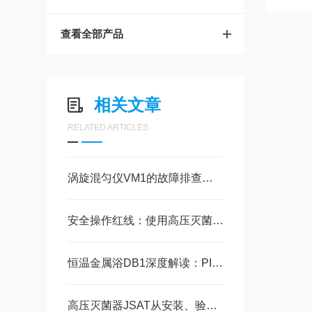
查看全部产品
相关文章
RELATED ARTICLES
涡旋混匀仪VM1的故障排查：常见问题（如不启动、异响）的解决方法
安全操作红线：使用高压灭菌器JSAT时必须遵守的安全准则
恒温金属浴DB1深度解读：PID智能控温与高精度干式加热技术原理
高压灭菌器JSAT从安装、验证到日常运行的全生命周期管理​