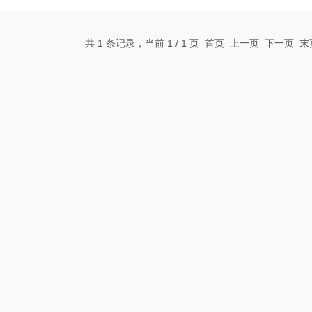
温度均匀性（37℃时±0.6℃）。53L
持3组程序×10步骤的编程功能。韩
共 1 条记录，当前 1 / 1 页 首页 上一页 下一页 