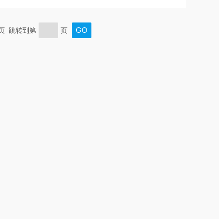
腔室容积可容纳10个250ml烧瓶（最大负载10kg），同时支
国制造使其成为细胞培养、微生物发酵等应用的理想选择。
末页 跳转到第
页