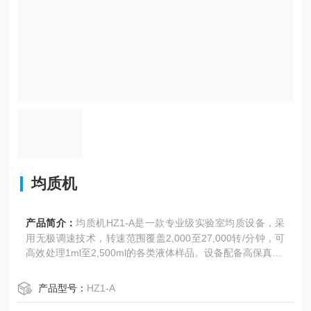
均质机
产品简介：
均质机HZ1-A是一款专业级实验室均质设备，采
用无极调速技术，转速范围覆盖2,000至27,000转/分钟，可
高效处理1ml至2,500ml的各类液体样品。设备配备高保真LC
D显示屏，操作界面直观清晰。400W大功率电机配合不锈钢
分散工具，确保均质效果。内置过热和电流双重保护系统，
产品型号：
HZ1-A
保障设备安全稳定运行，使其成为生物制药、纳米材料、食