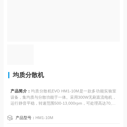
均质分散机
产品简介：
均质分散机EVO HM1-10M是一款多功能实验室
设备，集均质与分散功能于一体。采用300W无刷直流电机，
运行静音平稳，转速范围500-13,000rpm，可处理高达70,00
0mPas的高粘度样品（最大容量3升）。其自动正反向操作
功能，特别适合含乳化粉的湿样品处理。标配3.5英寸彩色触
产品型号：
HM1-10M
摸屏和可编程功能（9程序11步骤），操作智能便捷。韩国