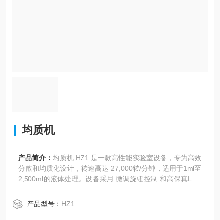
均质机
产品简介：
均质机 HZ1 是一款高性能实验室设备，专为高效
分散和均质化设计，转速高达 27,000转/分钟，适用于1ml至
2,500ml的液体处理。设备采用 微调旋钮控制 和高保真LCD
显示屏，操作精准便捷。配备 过热和电流保护 功能，确保运
行安全。不锈钢分散工具（#304材质）与多种定子尺寸可
产品型号：
HZ1
选，满足不同容量需求。适合各类实验室环境，是生物、化