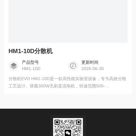
HM1-10D分散机
产品型号
更新时间
HM1-10D
2026-06-30
分散机EVO HM1-10D是一款高性能实验室设备，专为高效分散
工艺设计。搭载300W无刷直流电机，转速范围500-
8,000rpm（分辨率10rpm），可处理高达70,000mPas的高粘
度样品（最大容量5升）。其自动正反转功能显著提升分散效
率，配合3.5英寸彩色触摸屏和9程序11步骤的可编程系统，实
现智能化操作。标配SUS304不锈钢分散工具和伸缩支架，确保
稳定可靠的分散效果。