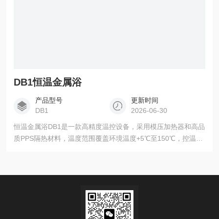
DB1恒温金属浴
产品型号
更新时间
DB1
2026-06-30
恒温金属浴DB1是一款高精度温控设备，采用模压加热器和高品
质PPS隔热材料，温度范围覆盖环境温度+5℃至150℃，控温精
度达±0.1℃（37℃时）。配备48孔加热模块（兼容1.5ml/2.0ml
试管），升温速度约5℃/分钟，满足快速温控需求。透明聚碳酸
酯盖设计便于观察样品，LCD触摸屏与旋钮双控操作简单直
观。韩国制造确保设备稳定可靠。