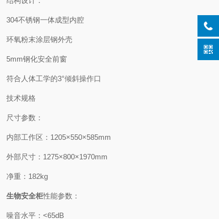
结构设计：
304不锈钢一体成型内腔
环氧粉末涂层钢外壳
5mm钢化安全前窗
符合人体工学的3°倾斜操作口
技术规格
尺寸参数：
内部工作区：1205×550×585mm
外部尺寸：1275×800×1970mm
净重：182kg
生物安全柜
性能参数：
噪音水平：<65dB