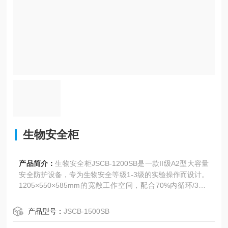
生物安全柜
产品简介：
生物安全柜JSCB-1200SB是一款II级A2型大容量
安全防护设备，专为生物安全等级1-3级的实验操作而设计。
1205×550×585mm的宽敞工作空间，配合70%内循环/30%
排放的垂直层流系统，为操作人员、样品和环境提供三重防
护。设备配备HEPA高效过滤器（对0.3μm颗粒过滤效率达9
产品型号：
JSCB-1500SB
9.995%）和智能预清洗/后净化功能，确保实验环境洁净安