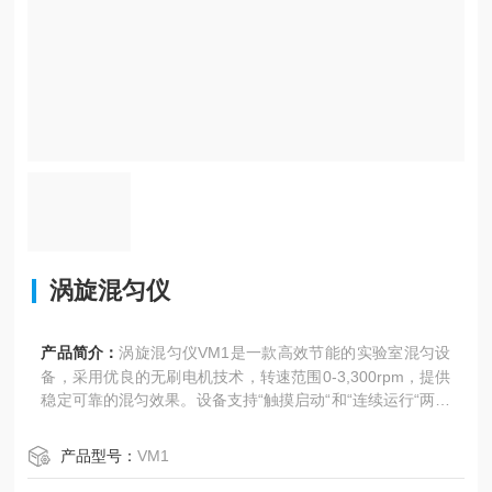
涡旋混匀仪
产品简介：
涡旋混匀仪VM1是一款高效节能的实验室混匀设
备，采用优良的无刷电机技术，转速范围0-3,300rpm，提供
稳定可靠的混匀效果。设备支持“触摸启动“和“连续运行“两种
模式，操作简单便捷。标配弹出式杯状转子和76mm平台转
子，适用于多种样品容器。紧凑的设计（131×185×125m
产品型号：
VM1
m）和轻量化机身（2.64kg），使其成为实验室日常混匀操