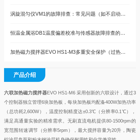
涡旋混匀仪VM1的故障排查：常见问题（如不启动、异响）的解决方法
恒温金属浴DB1温度偏差校准与传感器故障排查的维护指南
加热磁力搅拌器EVO HS1-M3多重安全保护（过热、过载、过流）机制的全系标配分析
产品介绍
六联加热磁力搅拌器
EVO HS1-M6 采用创新的六联设计，通过3
个控制器独立管理6块加热板，每块加热板均配备400W加热功率
（总功耗2,600W），温度控制精度达±0.3℃（分辨率0.1℃），
满足高通量实验的精准需求。无刷直流电机提供80-1500rpm的
宽范围转速调节（分辨率5rpm），最大搅拌容量为20升，陶瓷
铝涂层盘面和粉末钢涂层机身确保耐用性和化学兼容性。