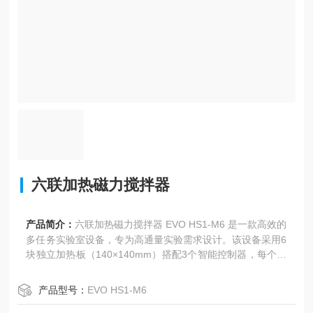
六联加热磁力搅拌器
产品简介：
六联加热磁力搅拌器 EVO HS1-M6 是一款高效的
多任务实验室设备，专为高通量实验需求设计。该设备采用6
块独立加热板（140×140mm）搭配3个智能控制器，每个控
制器可同时管理2块加热板，实现超紧凑设计和精准控制。高
保真LCD显示屏与静电触摸按钮简化多任务操作，是药物研
产品型号：
EVO HS1-M6
发、化学合成等领域的理想选择。